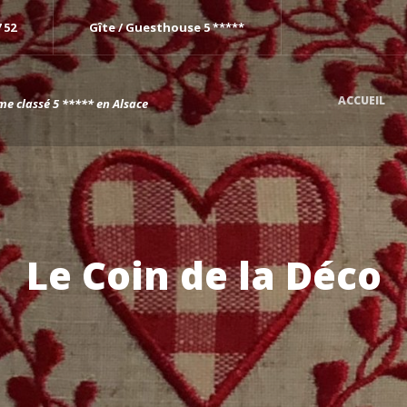
7 52
Gîte / Guesthouse 5 *****
ACCUEIL
me classé 5 ***** en Alsace
Le Coin de la Déco