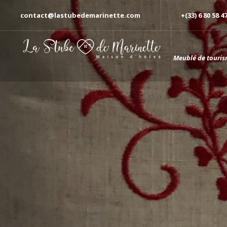
contact@lastubedemarinette.com
+(33) 6 80 58 4
Meublé de touris