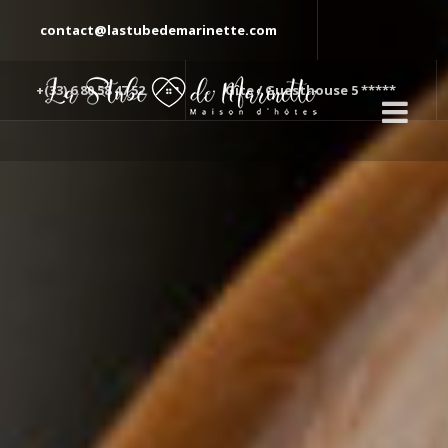
contact@lastubedemarinette.com
+(33) 6 80 58 47 52
Gîte / Guesthouse 5 *****