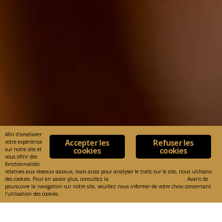
Afin d'améliorer
Accepter les
Refuser les
votre expérience
cookies
cookies
sur notre site et
vous offrir des
fonctionnalités
relatives aux réseaux sociaux, mais aussi pour analyser le trafic sur le site, nous utilisons
des cookies. Pour en savoir plus, consultez la
Politique de confidentialité
. Avant de
poursuivre la navigation sur notre site, veuillez nous informer de votre choix concernant
l'utilisation des cookies.