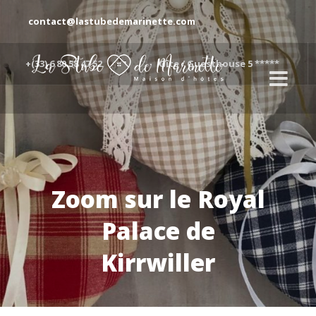
contact@lastubedemarinette.com
+(33) 6 80 58 47 52
Gîte / Guesthouse 5 *****
Zoom sur le Royal
Palace de
Kirrwiller