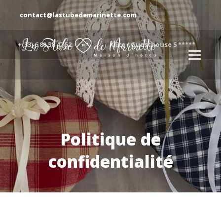
contact@lastubedemarinette.com
+(33) 6 80 58 47 52
Gîte / Guesthouse 5 *****
Politique de
confidentialité