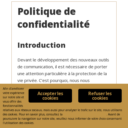
Politique de
confidentialité
Introduction
Devant le développement des nouveaux outils
de communication, il est nécessaire de porter
une attention particulière à la protection de la
vie privée. C’est pourquoi, nous nous
engageons à respecter la confidentialité des
Afin d'améliorer
Accepter les
Refuser les
votre expérience
renseignements personnels que nous
cookies
cookies
sur notre site et
collectons.
vous offrir des
fonctionnalités
relatives aux réseaux sociaux, mais aussi pour analyser le trafic sur le site, nous utilisons
des cookies. Pour en savoir plus, consultez la
Politique de confidentialité
. Avant de
Collecte des
poursuivre la navigation sur notre site, veuillez nous informer de votre choix concernant
l'utilisation des cookies.