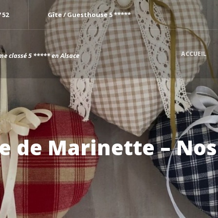
7 52
Gîte / Guesthouse 5 *****
ACCUEIL
me classé 5 ***** en Alsace
e de Marinette – Nos