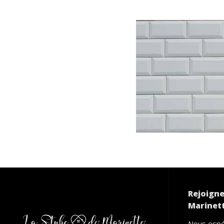
Rejoigne
Marinett
Nous espé