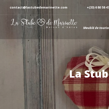
contact@lastubedemarinette.com
+(33) 6 80 58 4
Meublé de touris
La Stub