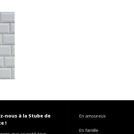
z-nous à la Stube de
En amoureux
e !
En famille
rons que ce petit tour