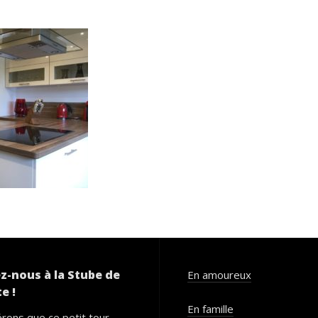
z-nous à la Stube de
En amoureux
e !
En famille
rons que ce petit tour