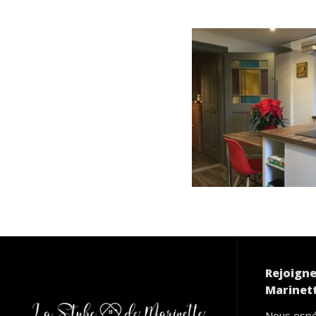
Rejoigne
Marinett
Nous espé