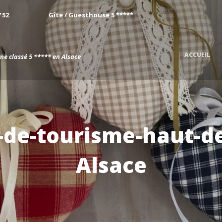
7 52
Gîte / Guesthouse 5 *****
ACCUEIL
me classé 5 ***** en Alsace
-de-tourisme-haut-
Alsace