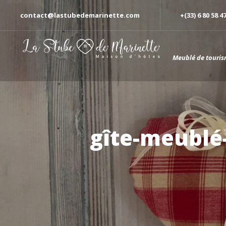
contact@lastubedemarinette.com
+(33) 6 80 58 4
Meublé de touris
gîte-meublé