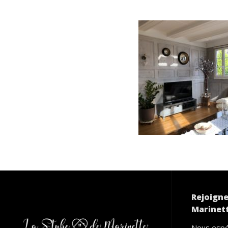
Rejoigne
Marinett
Nous espé