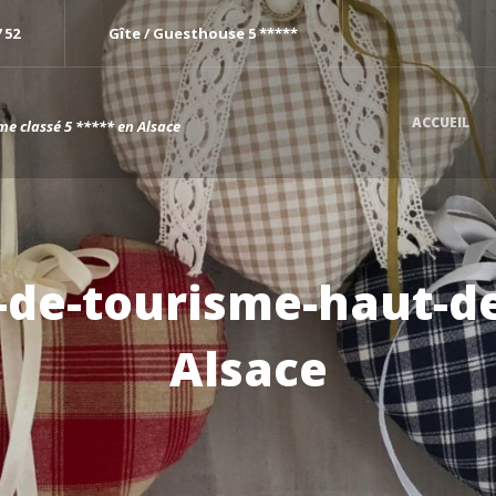
7 52
Gîte / Guesthouse 5 *****
ACCUEIL
me classé 5 ***** en Alsace
-de-tourisme-haut-
Alsace