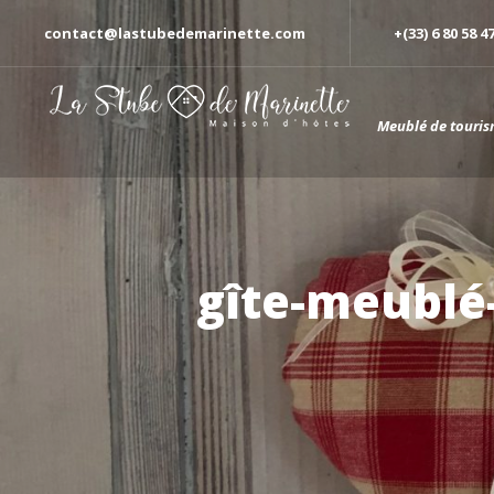
contact@lastubedemarinette.com
+(33) 6 80 58 4
Meublé de touris
gîte-meublé