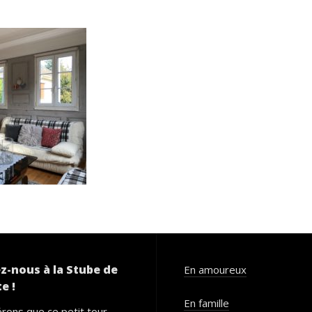
z-nous à la Stube de
En amoureux
e !
En famille
rons que ce petit tour