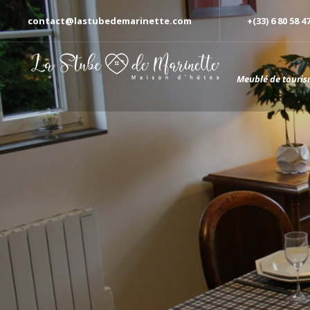
contact@lastubedemarinette.com
+(33) 6 80 58 4
Meublé de touris