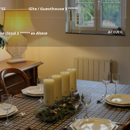
7 52
Gîte / Guesthouse 5 *****
ACCUEIL
me classé 5 ***** en Alsace