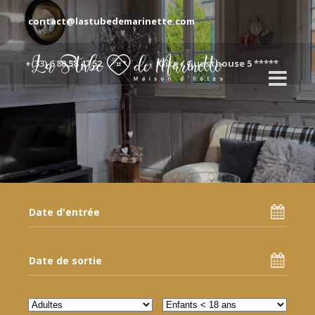
contact@lastubedemarinette.com
+(33) 6 80 58 47 52
Gîte / Guesthouse 5 *****