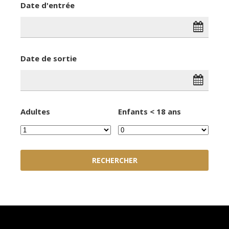
region (April 2019).
Date d'entrée
Date de sortie
Adultes
Enfants < 18 ans