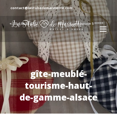
contact@lastubedemarinette.com
+(33) 6 80 58 47 52
Gîte / Guesthouse 5 *****
gîte-meublé-
tourisme-haut-
de-gamme-alsace