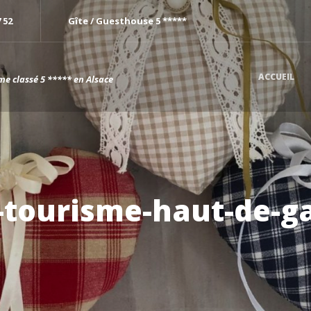
7 52
Gîte / Guesthouse 5 *****
ACCUEIL
me classé 5 ***** en Alsace
-tourisme-haut-de-