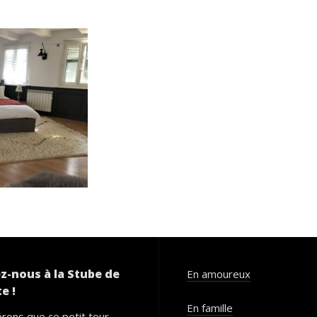
z-nous à la Stube de
En amoureux
e !
En famille
rons que ce petit tour