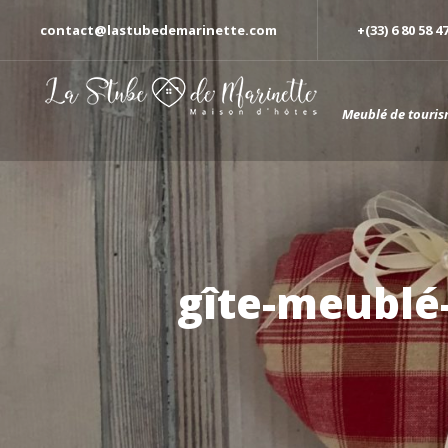
contact@lastubedemarinette.com
+(33) 6 80 58 4
Meublé de touris
gîte-meublé