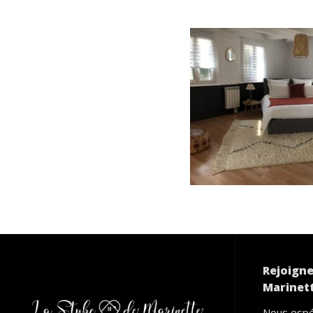
Rejoigne
Marinett
Nous espé