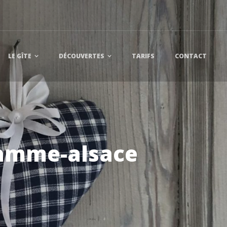
LE GÎTE
DÉCOUVERTES
TARIFS
CONTACT
gamme-alsace