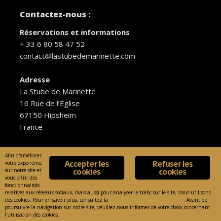
Contactez-nous :
Réservations et informations
+ 33 6 80 58 47 52
contact@lastubedemarinette.com
Adresse
La Stube de Marinette
16 Rue de l’Eglise
67150 Hipsheim
France
Afin d'améliorer
Accepter les
Refuser les
votre expérience
cookies
cookies
sur notre site et
vous offrir des
La Stube de Marinette -
CGV
fonctionnalités
relatives aux réseaux sociaux, mais aussi pour analyser le trafic sur le site, nous utilisons
des cookies. Pour en savoir plus, consultez la
Politique de confidentialité
. Avant de
poursuivre la navigation sur notre site, veuillez nous informer de votre choix concernant
l'utilisation des cookies.