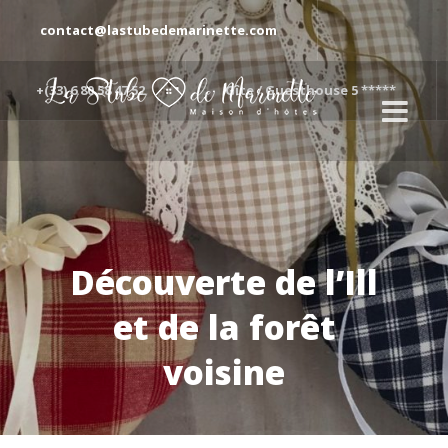
contact@lastubedemarinette.com
+(33) 6 80 58 47 52
Gîte / Guesthouse 5 *****
Découverte de l’Ill
et de la forêt
voisine