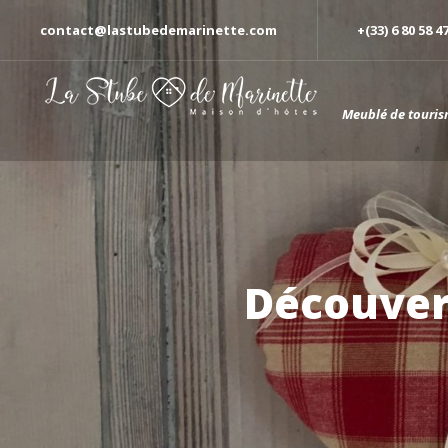
contact@lastubedemarinette.com
+(33) 6 80 58 4
Meublé de touris
Découverte