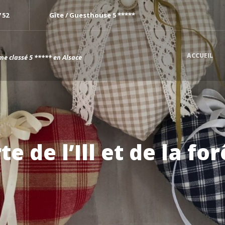
7 52
Gîte / Guesthouse 5 *****
ACCUEIL
me classé 5 ***** en Alsace
 de l’Ill et de la fo